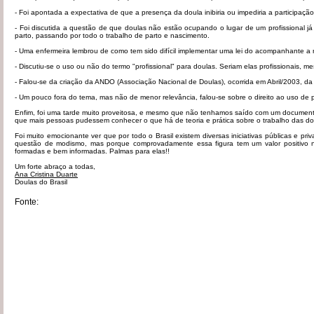
- Foi apontada a expectativa de que a presença da doula inibiria ou impediria a participaç
- Foi discutida a questão de que doulas não estão ocupando o lugar de um profissional
parto, passando por todo o trabalho de parto e nascimento.
- Uma enfermeira lembrou de como tem sido difícil implementar uma lei do acompanhante a n
- Discutiu-se o uso ou não do termo "profissional" para doulas. Seriam elas profissionais
- Falou-se da criação da ANDO (Associação Nacional de Doulas), ocorrida em Abril/2003, d
- Um pouco fora do tema, mas não de menor relevância, falou-se sobre o direito ao uso de p
Enfim, foi uma tarde muito proveitosa, e mesmo que não tenhamos saído com um documento
que mais pessoas pudessem conhecer o que há de teoria e prática sobre o trabalho das do
Foi muito emocionante ver que por todo o Brasil existem diversas iniciativas públicas e pr
questão de modismo, mas porque comprovadamente essa figura tem um valor positivo no 
formadas e bem informadas. Palmas para elas!!
Um forte abraço a todas,
Ana Cristina Duarte
Doulas do Brasil
Fonte: