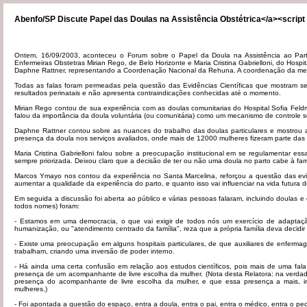
Abenfo/SP Discute Papel das Doulas na Assistência Obstétrica</a><script 
Ontem, 16/09/2003, aconteceu o Forum sobre o Papel da Doula na Assistência ao Pa
Enfermeiras Obstetras Mirian Rego, de Belo Horizonte e Maria Cristina Gabrielloni, do Hospit
Daphne Rattner, representando a Coordenação Nacional da Rehuna. A coordenação da mesa 
Todas as falas foram permeadas pela questão das Evidências Científicas que mostram ser
resultados perinatais e não apresenta contraindicações conhecidas até o momento.
Mirian Rego contou de sua experiência com as doulas comunitarias do Hospital Sofia Fel
falou da importância da doula voluntária (ou comunitária) como um mecanismo de controle so
Daphne Rattner contou sobre as nuances do trabalho das doulas particulares e mostrou as
presença da doula nos serviços avaliados, onde mais de 12000 mulheres fizeram parte das
Maria Cristina Gabrielloni falou sobre a preocupação institucional em se regulamentar 
sempre priorizada. Deixou claro que a decisão de ter ou não uma doula no parto cabe à fam
Marcos Ymayo nos contou da experiência no Santa Marcelina, reforçou a questão das evid
aumentar a qualidade da experiência do parto, e quanto isso vai influenciar na vida futura d
Em seguida a discussão foi aberta ao público e várias pessoas falaram, incluindo doulas e
todos nomes) foram:
- Estamos em uma democracia, o que vai exigir de todos nós um exercício de adaptaç
humanização, ou "atendimento centrado da família", reza que a própria família deva decid
- Existe uma preocupação em alguns hospitais particulares, de que auxiliares de enfer
trabalham, criando uma inversão de poder interno.
- Há ainda uma certa confusão em relação aos estudos científicos, pois mais de uma fal
presença de um acompanhante de livre escolha da mulher. (Nota desta Relatora: na verdad
presença do acompanhante de livre escolha da mulher, e que essa presença a mais, incl
mulheres.)
- Foi apontada a questão do espaço, entra a doula, entra o pai, entra o médico, entra o p